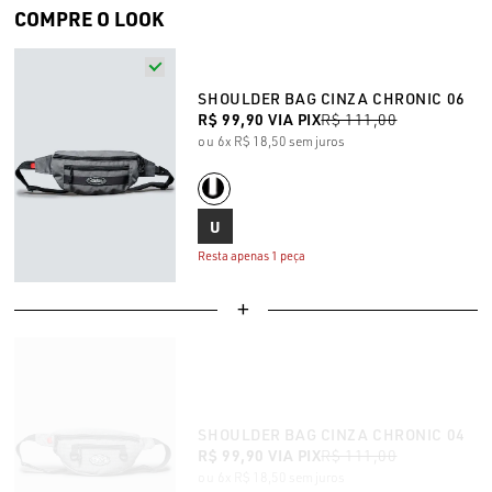
COMPRE O LOOK
SHOULDER BAG CINZA CHRONIC 06
R$ 99,90
VIA PIX
R$ 111,00
6x
R$ 18,50
sem juros
U
Resta apenas 1 peça
SHOULDER BAG CINZA CHRONIC 04
R$ 99,90
VIA PIX
R$ 111,00
6x
R$ 18,50
sem juros