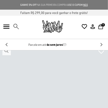
GANHE 5% OFF
NA SUA PRIMEIRA COMPRA
USE O CUPOM
NG5
Faltam R$ 299,00 para você ganhar o frete grátis!
0
10%
no Pix
Desconto de