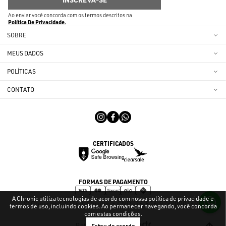
Ao enviar você concorda com os termos descritos na
Política De Privacidade
SOBRE
MEUS DADOS
POLÍTICAS
CONTATO
CERTIFICADOS
FORMAS DE PAGAMENTO
A Chronic utiliza tecnologias de acordo com nossa política de privacidade e
© Copyright 2024 | Chronic - CNPJ 26.526.976/0001-96
termos de uso, incluindo cookies. Ao permanecer navegando, você concorda
com estas condições.
Plataforma