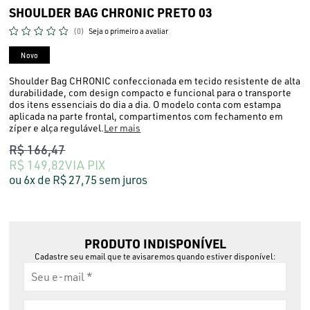
SHOULDER BAG CHRONIC PRETO 03
(0)
Seja o primeiro a avaliar
Novo
Shoulder Bag CHRONIC confeccionada em tecido resistente de alta
durabilidade, com design compacto e funcional para o transporte
dos itens essenciais do dia a dia. O modelo conta com estampa
aplicada na parte frontal, compartimentos com fechamento em
zíper e alça regulável.
Ler mais
R$ 166,47
R$ 149,82
VIA PIX
6x
R$ 27,75
sem juros
PRODUTO INDISPONÍVEL
Cadastre seu email que te avisaremos quando estiver disponível: