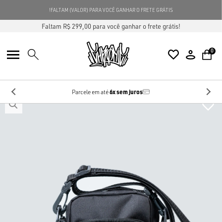
FALTAM {VALOR} PARA VOCÊ GANHAR O FRETE GRÁTIS!
Faltam R$ 299,00 para você ganhar o frete grátis!
0
6x sem juros
Parcele em até