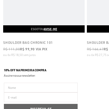
AVISE-ME
ESGOTOU
SHOULDER BAG CHRONIC 101
SHOULDER B
R$ 111,00
R$ 99,90
VIA PIX
R$ 166,47
R$
6x
R$ 18,50
sem juros
6x
R$ 27,75
s
10% OFF NA PRIMEIRA COMPRA
Assine nossa newsletter: