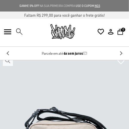
GANHE 5% OFF
NA SUA PRIMEIRA COMPRA
USE O CUPOM
NG5
Faltam R$ 299,00 para você ganhar o frete grátis!
0
6x sem juros
Parcele em até