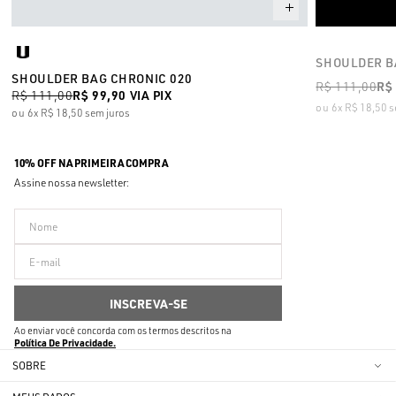
SHOULDER B
SHOULDER BAG CHRONIC 020
R$ 111,00
R$
R$ 111,00
R$ 99,90
VIA PIX
6x
R$ 18,50
s
6x
R$ 18,50
sem juros
10% OFF NA PRIMEIRA COMPRA
Assine nossa newsletter:
Ao enviar você concorda com os termos descritos na
Política De Privacidade
SOBRE