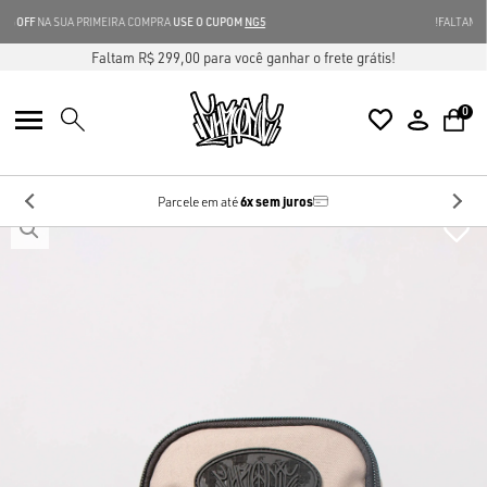
GANHE 5% OFF
NA SUA PRIMEIRA COMPRA
USE O CUPOM
NG5
Faltam R$ 299,00 para você ganhar o frete grátis!
0
6x sem juros
Parcele em até