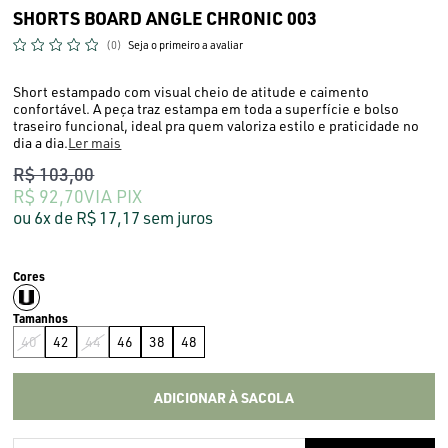
SHORTS BOARD ANGLE CHRONIC 003
(0)
Seja o primeiro a avaliar
Short estampado com visual cheio de atitude e caimento
confortável. A peça traz estampa em toda a superfície e bolso
traseiro funcional, ideal pra quem valoriza estilo e praticidade no
dia a dia.
Ler mais
R$ 103,00
R$ 92,70
VIA PIX
6x
R$ 17,17
sem juros
40
42
44
46
38
48
ADICIONAR À SACOLA