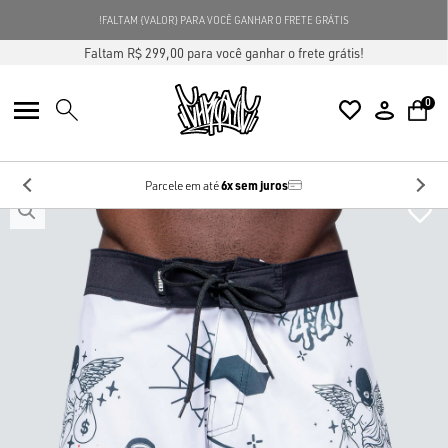
5% OFF
NA SUA PRIMEIRA COMPRA
USE O CUPOM
NG5
FALTAM {
Faltam R$ 299,00 para você ganhar o frete grátis!
0
6x sem juros
Parcele em até