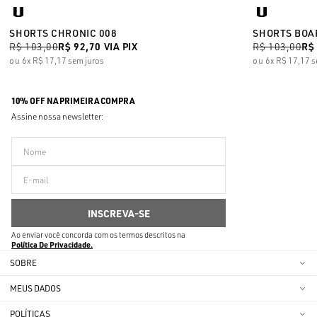
SHORTS CHRONIC 008
SHORTS BOA
R$ 103,00
R$ 92,70
VIA PIX
R$ 103,00
R$
6x
R$ 17,17
sem juros
6x
R$ 17,17
s
10% OFF NA PRIMEIRA COMPRA
Assine nossa newsletter:
Ao enviar você concorda com os termos descritos na
Política De Privacidade
SOBRE
MEUS DADOS
POLÍTICAS