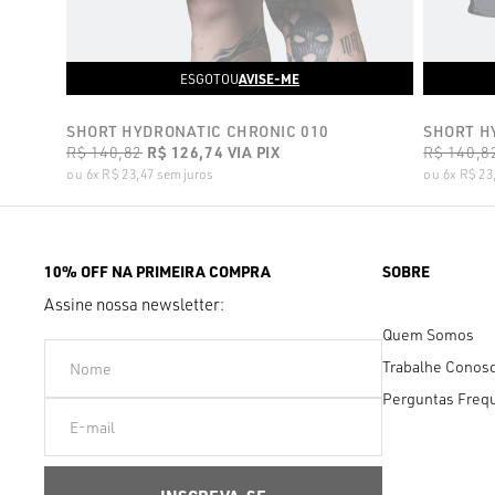
AVISE-ME
ESGOTOU
SHORT HYDRONATIC CHRONIC 010
SHORT H
R$ 140,82
R$ 126,74
VIA PIX
R$ 140,8
6x
R$ 23,47
sem juros
6x
R$ 23
10% OFF NA PRIMEIRA COMPRA
SOBRE
Assine nossa newsletter:
Quem Somos
Trabalhe Conos
Perguntas Freq