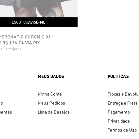
AVISE-ME
ESGOTOU
YDRONATIC CHRONIC 011
2
R$ 126,74
VIA PIX
,47
sem juros
MEUS DADOS
POLÍTICAS
Minha Conta
Trocas e Devol
co
Meus Pedidos
Entrega e Frete
uentes
Lista de Desejos
Pagamento
Privacidade
Termos de Uso