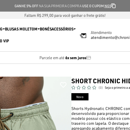
GANHE 5% OFF
NA SUA PRIMEIRA COMPRA
USE O CUPOM
NG5
Faltam R$ 299,00 para você ganhar o frete grátis!
IG
BLUSAS MOLETOM
BONÉS
ACESSÓRIOS
Atendimento
atendimento@chroni
O VIP
6x sem juros
Parcele em até
SHORT CHRONIC H
(0)
Seja o primeiro a 
Novo
Shorts Hydronatic CHRONIC con
desenvolvido para proporcionar 
modelo possui cós elástico com c
traseiro com lapela. O destaque 
agregando acabamento diferenci