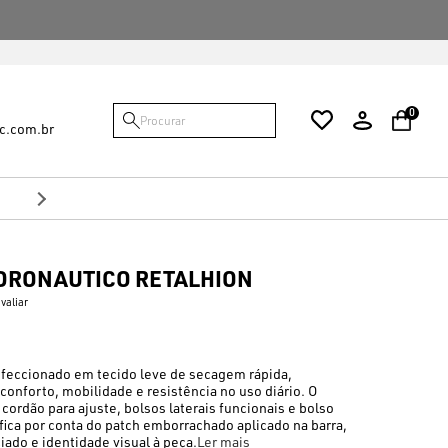
FALTAM {VALOR} PARA VOCÊ GANHAR O FRE
0
c.com.br
10%
no Pix
Desconto de
IDRONAUTICO RETALHION
avaliar
feccionado em tecido leve de secagem rápida,
conforto, mobilidade e resistência no uso diário. O
ordão para ajuste, bolsos laterais funcionais e bolso
fica por conta do patch emborrachado aplicado na barra,
ado e identidade visual à peça.
Ler mais