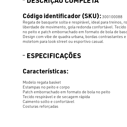
DESCRIÇÃO COMPLETA
Código identificador (SKU):
300100088
Regata de basquete solta e respirável, ideal para treinos, r
liberdade de movimento, gola redonda confortável. Tecido 
no peito e patch emborrachado em formato de bola de basqu
Design com vibe de quadra urbana, bordas contrastantes e 
moletom para look street ou esportivo casual.
ESPECIFICAÇÕES
Características:
Modelo regata basket
Estampas no peito e corpo
Patch emborrachado em formato de bola no peito
Tecido respirável e de secagem rápida
Caimento solto e confortável
Costuras reforçadas