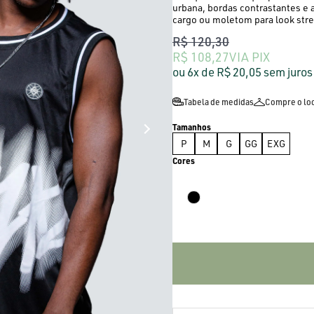
urbana, bordas contrastantes e 
cargo ou moletom para look stre
R$ 120,30
R$ 108,27
VIA PIX
6x
R$ 20,05
sem juros
Tabela de medidas
Compre o lo
P
M
G
GG
EXG