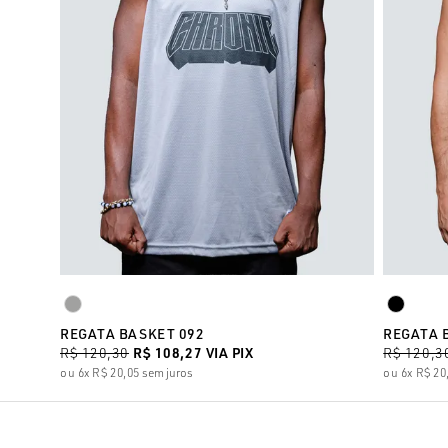
REGATA BASKET 092
REGATA 
R$ 120,30
R$ 108,27
VIA PIX
R$ 120,3
6x
R$ 20,05
sem juros
6x
R$ 20