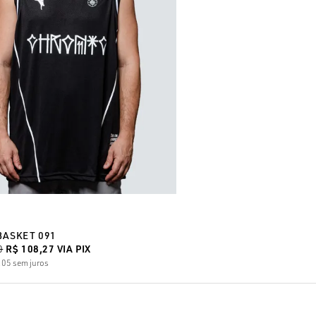
BASKET 091
0
R$ 108,27
VIA PIX
,05
sem juros