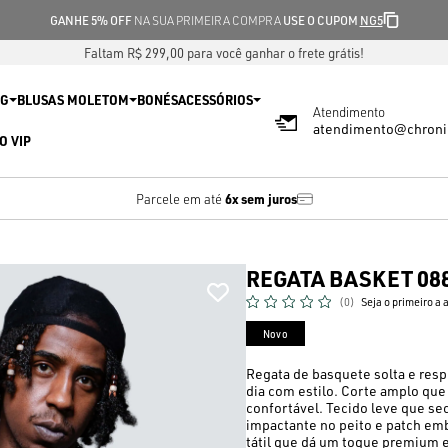
GANHE 5% OFF
NA SUA PRIMEIRA COMPRA
USE O CUPOM
NG5
Faltam R$ 299,00 para você ganhar o frete grátis!
IG
BLUSAS MOLETOM
BONÉS
ACESSÓRIOS
Atendimento
atendimento@chroni
O VIP
6x sem juros
Parcele em até
REGATA BASKET 08
(0)
Seja o primeiro a 
Novo
Regata de basquete solta e respi
dia com estilo. Corte amplo que
confortável. Tecido leve que se
impactante no peito e patch em
tátil que dá um toque premium e