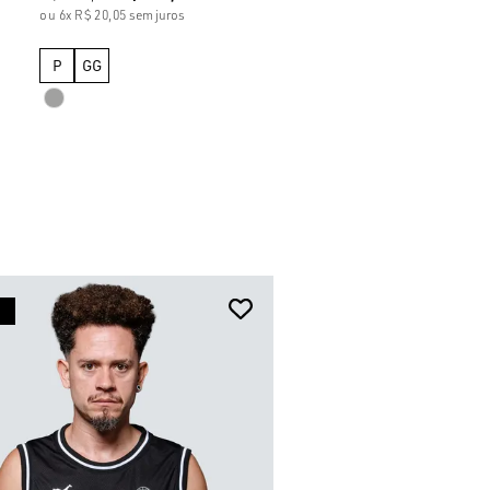
6x
R$ 20,05
sem juros
P
GG