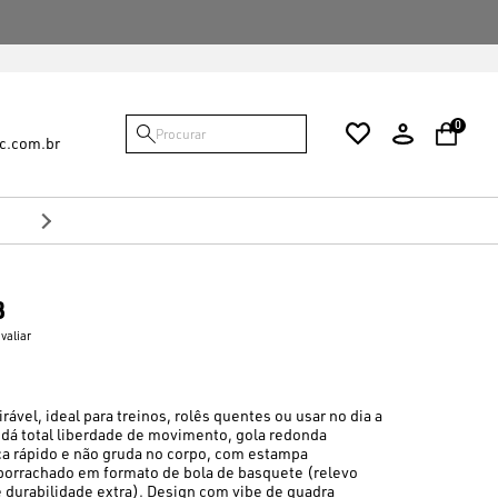
FALTAM {VALOR} PARA VOCÊ GANHAR O FRE
0
c.com.br
10%
no Pix
Desconto de
8
avaliar
rável, ideal para treinos, rolês quentes ou usar no dia a
 dá total liberdade de movimento, gola redonda
ca rápido e não gruda no corpo, com estampa
borrachado em formato de bola de basquete (relevo
 durabilidade extra). Design com vibe de quadra