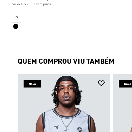
6x
R$ 20,05
sem juros
P
QUEM COMPROU VIU TAMBÉM
Novo
Novo