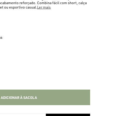
acabamento reforçado. Combina fácil com short, calça
et ou esportivo casual.
Ler mais
ok
ADICIONAR À SACOLA