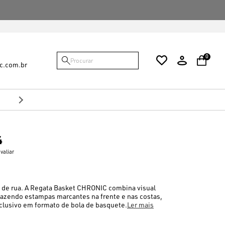
FALTAM {VALOR} PARA VOCÊ GANHAR O FRE
0
c.com.br
10%
no Pix
Desconto de
4
avaliar
e de rua. A Regata Basket CHRONIC combina visual
razendo estampas marcantes na frente e nas costas,
lusivo em formato de bola de basquete.
Ler mais