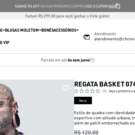
GANHE 5% OFF
NA SUA PRIMEIRA COMPRA
USE O CUPOM
NG5
Faltam R$ 299,00 para você ganhar o frete grátis!
IG
BLUSAS MOLETOM
BONÉS
ACESSÓRIOS
Atendimento
atendimento@chroni
O VIP
6x sem juros
Parcele em até
REGATA BASKET 07
(0)
Seja o primeiro a 
Novo
Estilo de quadra com identidad
esportivo com atitude urbana, t
além de patch emborrachado exc
R$ 120,00