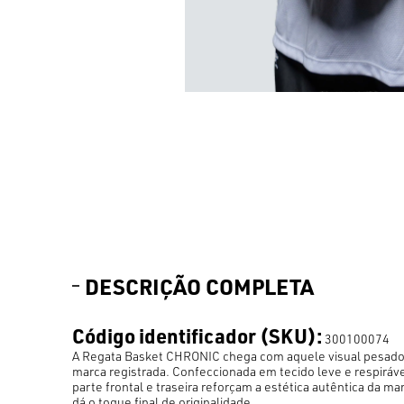
DESCRIÇÃO COMPLETA
Código identificador (SKU):
300100074
A Regata Basket CHRONIC chega com aquele visual pesado 
marca registrada. Confeccionada em tecido leve e respiráv
parte frontal e traseira reforçam a estética autêntica da
dá o toque final de originalidade.