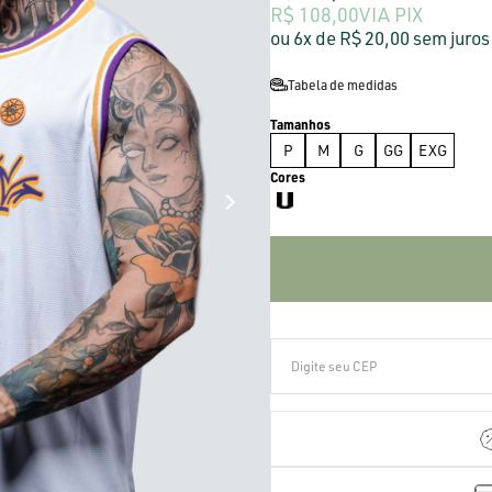
R$ 108,00
VIA PIX
6x
R$ 20,00
sem juros
Tabela de medidas
P
M
G
GG
EXG