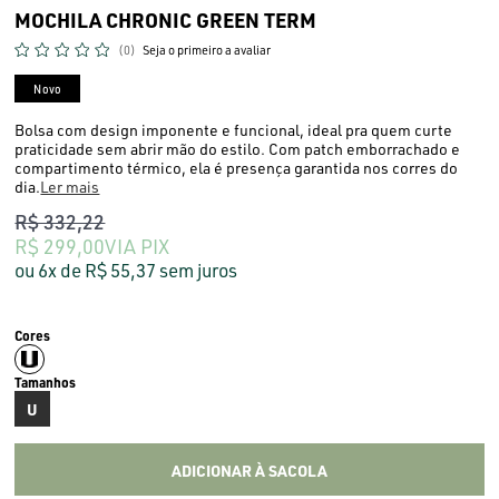
MOCHILA CHRONIC GREEN TERM
(0)
Seja o primeiro a avaliar
Novo
Bolsa com design imponente e funcional, ideal pra quem curte
praticidade sem abrir mão do estilo. Com patch emborrachado e
compartimento térmico, ela é presença garantida nos corres do
dia.
Ler mais
R$ 332,22
R$ 299,00
VIA PIX
6x
R$ 55,37
sem juros
U
ADICIONAR À SACOLA