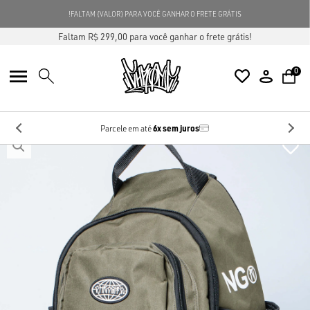
FALTAM {VALOR} PARA VOCÊ GANHAR O FRETE GRÁTIS!
Faltam R$ 299,00 para você ganhar o frete grátis!
0
6x sem juros
Parcele em até