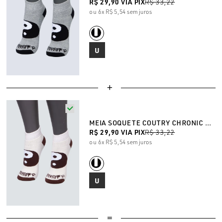
R$ 29,90
VIA PIX
R$ 33,22
6x
R$ 5,54
sem juros
U
MEIA SOQUETE COUTRY CHRONIC BEGE
R$ 29,90
VIA PIX
R$ 33,22
6x
R$ 5,54
sem juros
U