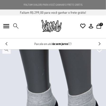
FALTAM {VALOR} PARA VOCÊ GANHAR O FRETE GRÁTIS!
Faltam R$ 299,00 para você ganhar o frete grátis!
0
6x sem juros
Parcele em até