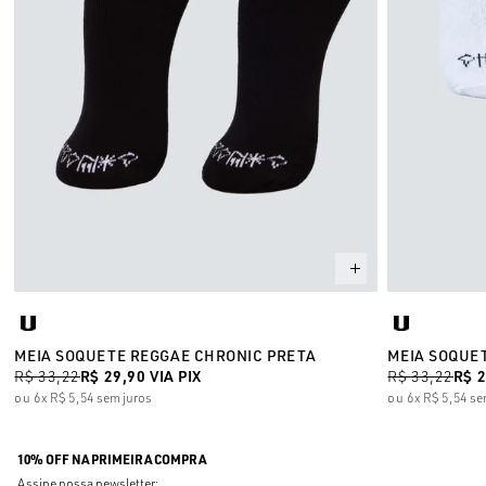
MEIA SOQUETE REGGAE CHRONIC PRETA
MEIA SOQUE
R$ 33,22
R$ 29,90
VIA PIX
R$ 33,22
R$ 
6x
R$ 5,54
sem juros
6x
R$ 5,54
se
10% OFF NA PRIMEIRA COMPRA
Assine nossa newsletter: