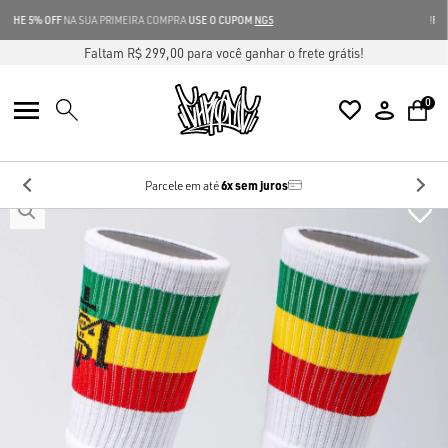
GANHE 5% OFF
NA SUA PRIMEIRA COMPRA
USE O CUPOM
NG5
Faltam R$ 299,00 para você ganhar o frete grátis!
0
6x sem juros
Parcele em até