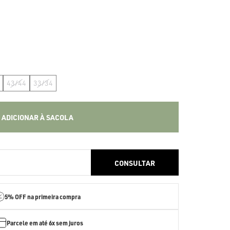
43/44
33/34
ADICIONAR À SACOLA
5% OFF
na primeira compra
Parcele em até
6x sem juros