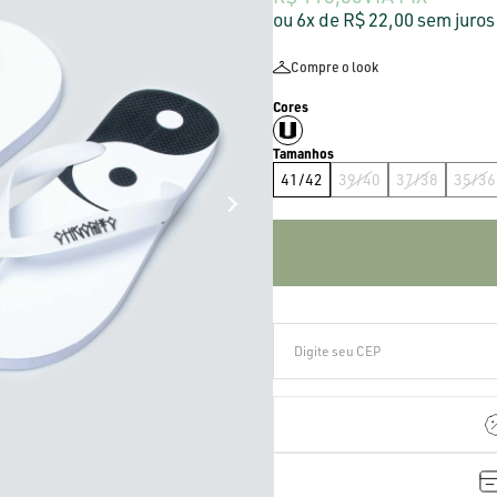
6x
R$ 22,00
sem juros
Compre o look
41/42
39/40
37/38
35/36