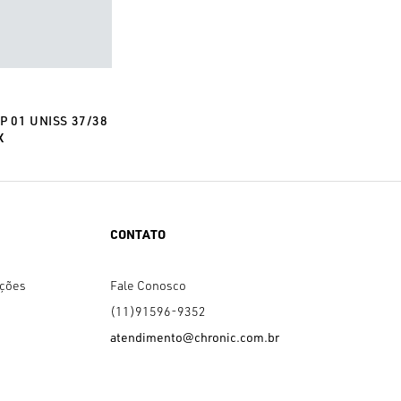
P 01 UNISS 37/38
X
CONTATO
uções
Fale Conosco
(11)91596-9352
atendimento@chronic.com.br