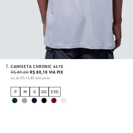
CAMISETA CHRONIC 4410
R$ 89,00
R$ 80,10
VIA PIX
6x
R$ 14,83
sem juros
P
M
G
GG
EXG