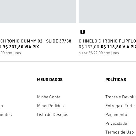
 CHRONIC GUMMY 02- SLIDE 37/38
CHINELO CHRONIC FLIPFLO
0
R$ 237,60
VIA PIX
R$ 132,00
R$ 118,80
VIA PI
,00
sem juros
6x
R$ 22,00
sem juros
MEUS DADOS
POLÍTICAS
Minha Conta
Trocas e Devol
co
Meus Pedidos
Entrega e Frete
uentes
Lista de Desejos
Pagamento
Privacidade
Termos de Uso