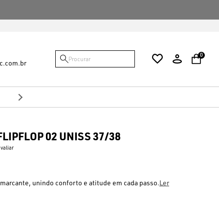
FALTAM {VALOR} PARA VOCÊ GANHAR O FRE
0
c.com.br
10%
no Pix
Desconto de
LIPFLOP 02 UNISS 37/38
avaliar
arcante, unindo conforto e atitude em cada passo.
Ler