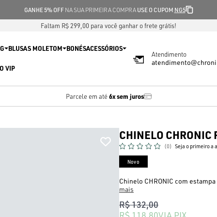
GANHE 5% OFF
NA SUA PRIMEIRA COMPRA
USE O CUPOM
NG5
Faltam R$ 299,00 para você ganhar o frete grátis!
IG
BLUSAS MOLETOM
BONÉS
ACESSÓRIOS
Atendimento
atendimento@chroni
O VIP
6x sem juros
Parcele em até
CHINELO CHRONIC F
(0)
Seja o primeiro a 
Novo
Chinelo CHRONIC com estampa m
mais
R$ 132,00
R$ 118,80
VIA PIX