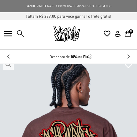
GANHE 5% OFF
NA SUA PRIMEIRA COMPRA
USE O CUPOM
NG5
Faltam R$ 299,00 para você ganhar o frete grátis!
0
10%
no Pix
Desconto de