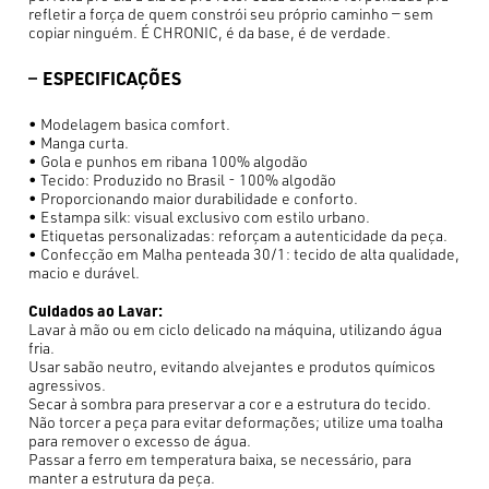
refletir a força de quem constrói seu próprio caminho — sem
copiar ninguém. É CHRONIC, é da base, é de verdade.
ESPECIFICAÇÕES
• Modelagem basica comfort.
• Manga curta.
• Gola e punhos em ribana 100% algodão
• Tecido: Produzido no Brasil - 100% algodão
• Proporcionando maior durabilidade e conforto.
• Estampa silk: visual exclusivo com estilo urbano.
• Etiquetas personalizadas: reforçam a autenticidade da peça.
• Confecção em Malha penteada 30/1: tecido de alta qualidade,
macio e durável.
Cuidados ao Lavar:
Lavar à mão ou em ciclo delicado na máquina, utilizando água
fria.
Usar sabão neutro, evitando alvejantes e produtos químicos
agressivos.
Secar à sombra para preservar a cor e a estrutura do tecido.
Não torcer a peça para evitar deformações; utilize uma toalha
para remover o excesso de água.
Passar a ferro em temperatura baixa, se necessário, para
manter a estrutura da peça.