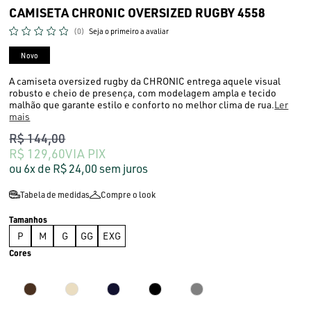
CAMISETA CHRONIC OVERSIZED RUGBY 4558
(0)
Seja o primeiro a avaliar
Novo
A camiseta oversized rugby da CHRONIC entrega aquele visual
robusto e cheio de presença, com modelagem ampla e tecido
malhão que garante estilo e conforto no melhor clima de rua.
Ler
mais
R$ 144,00
R$ 129,60
VIA PIX
6x
R$ 24,00
sem juros
Tabela de medidas
Compre o look
P
M
G
GG
EXG