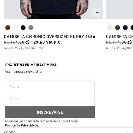
CAMISETA CHRONIC OVERSIZED RUGBY 4536
CAMISETA C
R$ 144,00
R$ 129,60
VIA PIX
R$ 144,00
R$
6x
R$ 24,00
sem juros
6x
R$ 24,00
s
10% OFF NA PRIMEIRA COMPRA
Assine nossa newsletter:
Ao enviar você concorda com os termos descritos na
Política De Privacidade
SOBRE