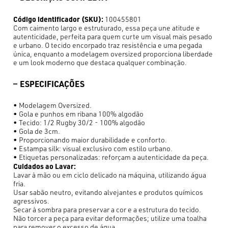
Código identificador (SKU):
100455801
Com caimento largo e estruturado, essa peça une atitude e
autenticidade, perfeita para quem curte um visual mais pesado
e urbano. O tecido encorpado traz resistência e uma pegada
única, enquanto a modelagem oversized proporciona liberdade
e um look moderno que destaca qualquer combinação.
ESPECIFICAÇÕES
• Modelagem Oversized.
• Gola e punhos em ribana 100% algodão
• Tecido: 1/2 Rugby 30/2 - 100% algodão
• Gola de 3cm.
• Proporcionando maior durabilidade e conforto.
• Estampa silk: visual exclusivo com estilo urbano.
• Etiquetas personalizadas: reforçam a autenticidade da peça.
Cuidados ao Lavar:
Lavar à mão ou em ciclo delicado na máquina, utilizando água
fria.
Usar sabão neutro, evitando alvejantes e produtos químicos
agressivos.
Secar à sombra para preservar a cor e a estrutura do tecido.
Não torcer a peça para evitar deformações; utilize uma toalha
para remover o excesso de água.