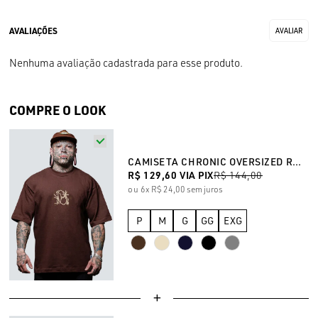
Nenhuma avaliação cadastrada para esse produto.
COMPRE O LOOK
CAMISETA CHRONIC OVERSIZED RUGBY 4558
R$ 129,60
VIA PIX
R$ 144,00
6x
R$ 24,00
sem juros
P
M
G
GG
EXG