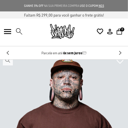
GANHE 5% OFF
NA SUA PRIMEIRA COMPRA
USE O CUPOM
NG5
Faltam R$ 299,00 para você ganhar o frete grátis!
0
10%
no Pix
Desconto de