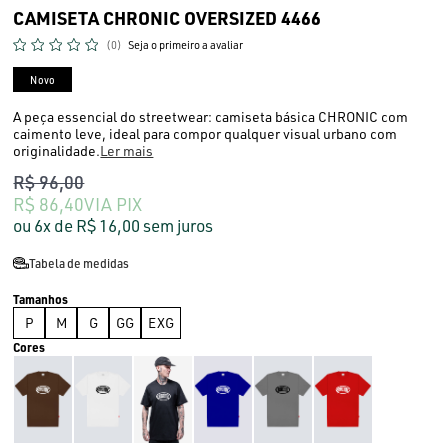
CAMISETA CHRONIC OVERSIZED 4466
(0)
Seja o primeiro a avaliar
Novo
A peça essencial do streetwear: camiseta básica CHRONIC com
caimento leve, ideal para compor qualquer visual urbano com
originalidade.
Ler mais
R$ 96,00
R$ 86,40
VIA PIX
6x
R$ 16,00
sem juros
Tabela de medidas
P
M
G
GG
EXG