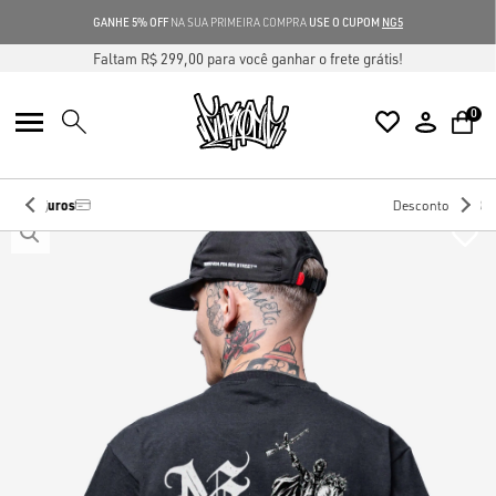
GANHE 5% OFF
NA SUA PRIMEIRA COMPRA
USE O CUPOM
NG5
Faltam R$ 299,00 para você ganhar o frete grátis!
0
10%
no Pix
Desconto de