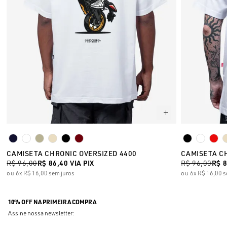
CAMISETA CHRONIC OVERSIZED 4400
CAMISETA C
R$ 96,00
R$ 86,40
VIA PIX
R$ 96,00
R$ 
6x
R$ 16,00
sem juros
6x
R$ 16,00
s
10% OFF NA PRIMEIRA COMPRA
Assine nossa newsletter: