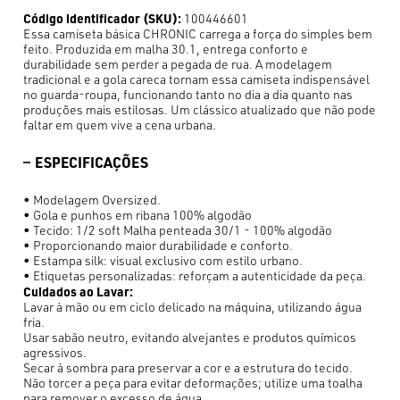
Código identificador (SKU):
100446601
Essa camiseta básica CHRONIC carrega a força do simples bem
feito. Produzida em malha 30.1, entrega conforto e
durabilidade sem perder a pegada de rua. A modelagem
tradicional e a gola careca tornam essa camiseta indispensável
no guarda-roupa, funcionando tanto no dia a dia quanto nas
produções mais estilosas. Um clássico atualizado que não pode
faltar em quem vive a cena urbana.
ESPECIFICAÇÕES
• Modelagem Oversized.
• Gola e punhos em ribana 100% algodão
• Tecido: 1/2 soft Malha penteada 30/1 - 100% algodão
• Proporcionando maior durabilidade e conforto.
• Estampa silk: visual exclusivo com estilo urbano.
• Etiquetas personalizadas: reforçam a autenticidade da peça.
Cuidados ao Lavar:
Lavar à mão ou em ciclo delicado na máquina, utilizando água
fria.
Usar sabão neutro, evitando alvejantes e produtos químicos
agressivos.
Secar à sombra para preservar a cor e a estrutura do tecido.
Não torcer a peça para evitar deformações; utilize uma toalha
para remover o excesso de água.