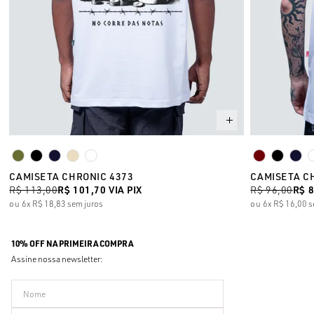
CAMISETA CHRONIC 4373
CAMISETA C
R$ 113,00
R$ 101,70
VIA PIX
R$ 96,00
R$ 
6x
R$ 18,83
sem juros
6x
R$ 16,00
s
10% OFF NA PRIMEIRA COMPRA
Assine nossa newsletter: