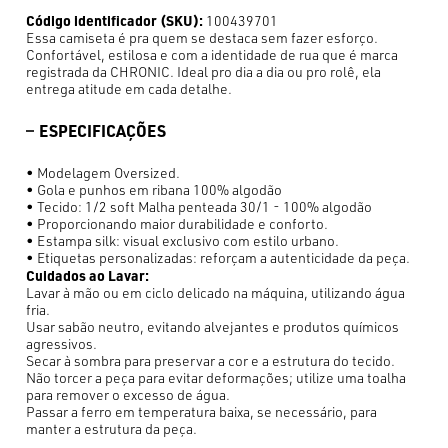
Código identificador (SKU):
100439701
Essa camiseta é pra quem se destaca sem fazer esforço.
Confortável, estilosa e com a identidade de rua que é marca
registrada da CHRONIC. Ideal pro dia a dia ou pro rolê, ela
entrega atitude em cada detalhe.
ESPECIFICAÇÕES
• Modelagem Oversized.
• Gola e punhos em ribana 100% algodão
• Tecido: 1/2 soft Malha penteada 30/1 - 100% algodão
• Proporcionando maior durabilidade e conforto.
• Estampa silk: visual exclusivo com estilo urbano.
• Etiquetas personalizadas: reforçam a autenticidade da peça.
Cuidados ao Lavar:
Lavar à mão ou em ciclo delicado na máquina, utilizando água
fria.
Usar sabão neutro, evitando alvejantes e produtos químicos
agressivos.
Secar à sombra para preservar a cor e a estrutura do tecido.
Não torcer a peça para evitar deformações; utilize uma toalha
para remover o excesso de água.
Passar a ferro em temperatura baixa, se necessário, para
manter a estrutura da peça.