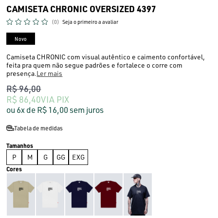
CAMISETA CHRONIC OVERSIZED 4397
(0)
Seja o primeiro a avaliar
Novo
Camiseta CHRONIC com visual autêntico e caimento confortável,
feita pra quem não segue padrões e fortalece o corre com
presença.
Ler mais
R$ 96,00
R$ 86,40
VIA PIX
6x
R$ 16,00
sem juros
Tabela de medidas
P
M
G
GG
EXG