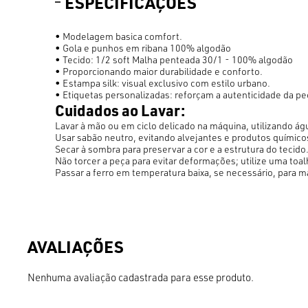
ESPECIFICAÇÕES
• Modelagem basica comfort.
• Gola e punhos em ribana 100% algodão
• Tecido: 1/2 soft Malha penteada 30/1 - 100% algodão
• Proporcionando maior durabilidade e conforto.
• Estampa silk: visual exclusivo com estilo urbano.
• Etiquetas personalizadas: reforçam a autenticidade da pe
Cuidados ao Lavar:
Lavar à mão ou em ciclo delicado na máquina, utilizando águ
Usar sabão neutro, evitando alvejantes e produtos químico
Secar à sombra para preservar a cor e a estrutura do tecido
Não torcer a peça para evitar deformações; utilize uma toa
Passar a ferro em temperatura baixa, se necessário, para m
Nenhuma avaliação cadastrada para esse produto.