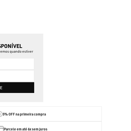
SPONÍVEL
aremos quando estiver
E
5% OFF
na primeira compra
Parcele em até
6x sem juros