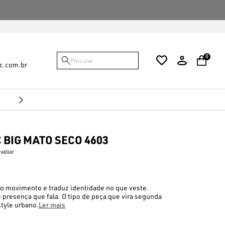
FALTAM {VALOR} PARA VOCÊ GANHAR O FRE
0
c.com.br
10%
no Pix
Desconto de
 BIG MATO SECO 4603
avaliar
e o movimento e traduz identidade no que veste.
 presença que fala. O tipo de peça que vira segunda
tyle urbano.
Ler mais