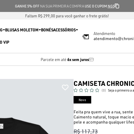
GANHE 5% OFF
NA SUA PRIMEIRA COMPRA
USE O CUPOM
NG5
Faltam R$ 299,00 para você ganhar o frete grátis!
IG
BLUSAS MOLETOM
BONÉS
ACESSÓRIOS
Atendimento
atendimento@chroni
O VIP
6x sem juros
Parcele em até
CAMISETA CHRONIC
(0)
Seja o primeiro a 
Novo
Feita pra quem vive a rua, sent
Caimento natural, toque macio e
pele e acompanha qualquer lifes
R$ 117,73