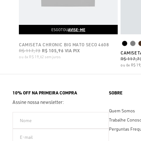
AVISE-ME
ESGOTOU
CAMISETA CHRONIC BIG MATO SECO 4608
R$ 117,73
R$ 105,96
VIA PIX
CAMISET
6x
R$ 19,62
sem juros
R$ 117,7
6x
R$ 19
10% OFF NA PRIMEIRA COMPRA
SOBRE
Assine nossa newsletter:
Quem Somos
Trabalhe Conos
Perguntas Freq