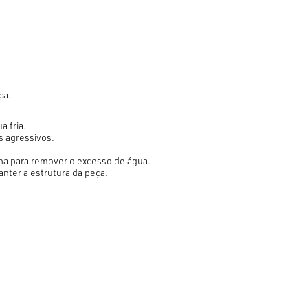
ça.
a fria.
s agressivos.
.
lha para remover o excesso de água.
anter a estrutura da peça.