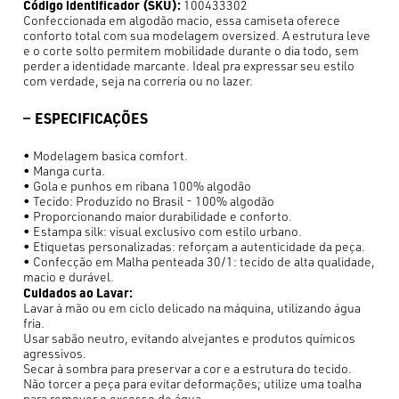
Código identificador (SKU):
100433302
Confeccionada em algodão macio, essa camiseta oferece
conforto total com sua modelagem oversized. A estrutura leve
e o corte solto permitem mobilidade durante o dia todo, sem
perder a identidade marcante. Ideal pra expressar seu estilo
com verdade, seja na correria ou no lazer.
ESPECIFICAÇÕES
• Modelagem basica comfort.
• Manga curta.
• Gola e punhos em ribana 100% algodão
• Tecido: Produzido no Brasil - 100% algodão
• Proporcionando maior durabilidade e conforto.
• Estampa silk: visual exclusivo com estilo urbano.
• Etiquetas personalizadas: reforçam a autenticidade da peça.
• Confecção em Malha penteada 30/1: tecido de alta qualidade,
macio e durável.
Cuidados ao Lavar:
Lavar à mão ou em ciclo delicado na máquina, utilizando água
fria.
Usar sabão neutro, evitando alvejantes e produtos químicos
agressivos.
Secar à sombra para preservar a cor e a estrutura do tecido.
Não torcer a peça para evitar deformações; utilize uma toalha
para remover o excesso de água.