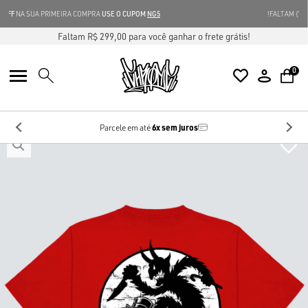
GANHE 5% OFF
NA SUA PRIMEIRA COMPRA
USE O CUPOM
NG5
Faltam R$ 299,00 para você ganhar o frete grátis!
0
6x sem juros
Parcele em até