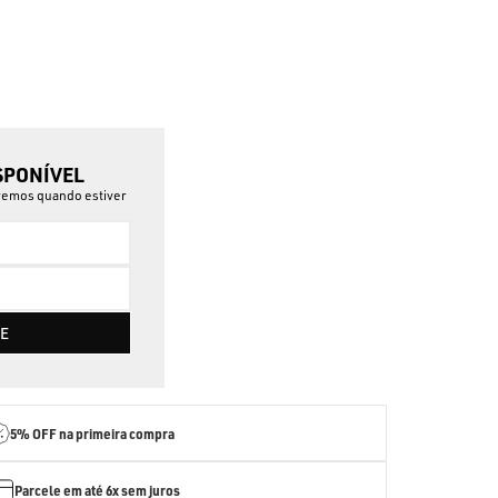
SPONÍVEL
aremos quando estiver
E
5% OFF
na primeira compra
Parcele em até
6x sem juros