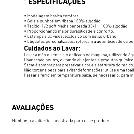
ESPECIFICAÇÕES
• Modelagem basica comfort.
• Gola e punhos em ribana 100% algodão
• Tecido: 1/2 soft Malha penteada 30/1 - 100% algodão
• Proporcionando maior durabilidade e conforto.
• Estampa silk: visual exclusivo com estilo urbano.
• Etiquetas personalizadas: reforçam a autenticidade da pe
Cuidados ao Lavar:
Lavar à mão ou em ciclo delicado na máquina, utilizando águ
Usar sabão neutro, evitando alvejantes e produtos químico
Secar à sombra para preservar a cor e a estrutura do tecido
Não torcer a peça para evitar deformações; utilize uma toa
Passar a ferro em temperatura baixa, se necessário, para m
Nenhuma avaliação cadastrada para esse produto.