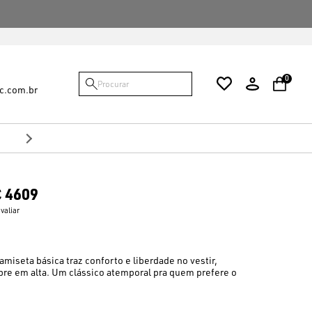
FALTAM {VALOR} PARA VOCÊ GANHAR O FRE
0
c.com.br
Frete grát
 4609
avaliar
amiseta básica traz conforto e liberdade no vestir,
pre em alta. Um clássico atemporal pra quem prefere o