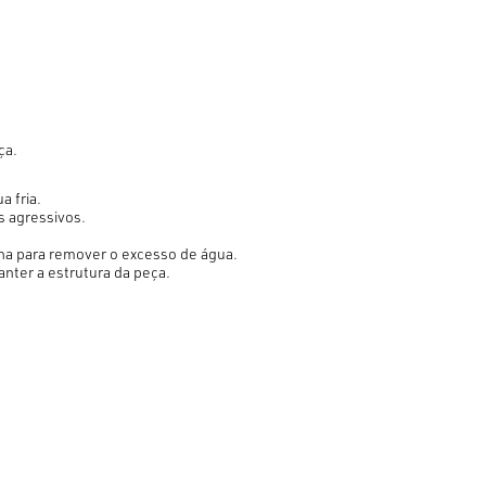
ça.
a fria.
s agressivos.
.
lha para remover o excesso de água.
anter a estrutura da peça.