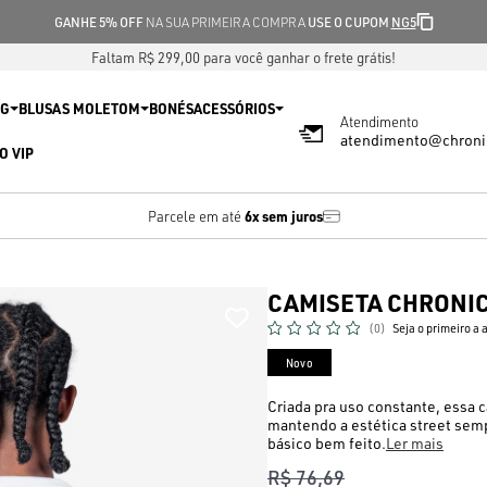
GANHE 5% OFF
NA SUA PRIMEIRA COMPRA
USE O CUPOM
NG5
Faltam R$ 299,00 para você ganhar o frete grátis!
IG
BLUSAS MOLETOM
BONÉS
ACESSÓRIOS
Atendimento
atendimento@chroni
O VIP
10%
no Pix
Desconto de
CAMISETA CHRONIC
(0)
Seja o primeiro a 
Novo
Criada pra uso constante, essa c
mantendo a estética street sem
básico bem feito.
Ler mais
R$ 76,69