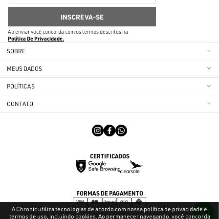
Ao enviar você concorda com os termos descritos na
Política De Privacidade
SOBRE
MEUS DADOS
POLÍTICAS
CONTATO
CERTIFICADOS
FORMAS DE PAGAMENTO
A Chronic utiliza tecnologias de acordo com nossa política de privacidade e
© Copyright 2024 | Chronic - CNPJ 26.526.976/0001-96
termos de uso, incluindo cookies. Ao permanecer navegando, você concorda