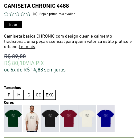
CAMISETA CHRONIC 4488
(0)
Seja o primeiro a avaliar
Novo
Camiseta básica CHRONIC com design clean e caimento
tradicional, uma peça essencial para quem valoriza estilo prático e
urbano.
Ler mais
R$ 89,00
R$ 80,10
VIA PIX
6x
R$ 14,83
sem juros
P
M
G
GG
EXG