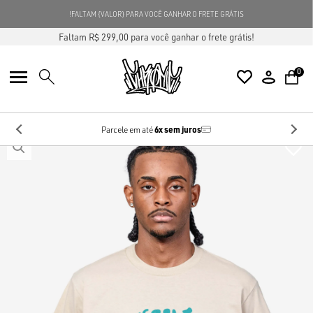
GANHE 5% OFF
NA SUA PRIMEIRA COMPRA
USE O CUPOM
NG5
Faltam R$ 299,00 para você ganhar o frete grátis!
0
6x sem juros
Parcele em até