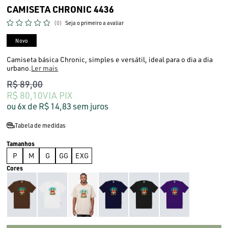
CAMISETA CHRONIC 4436
(0)
Seja o primeiro a avaliar
Novo
Camiseta básica Chronic, simples e versátil, ideal para o dia a dia
urbano.
Ler mais
R$ 89,00
R$ 80,10
VIA PIX
6x
R$ 14,83
sem juros
Tabela de medidas
P
M
G
GG
EXG