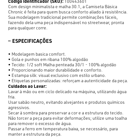
Código identificador (SKU):
100443601
Com design minimalista e malha 30.1, a Camiseta Básica
Chronic é feita para quem busca conforto aliado à resistência.
Sua modelagem tradicional permite combinações fáceis,
fazendo dela uma peça indispensável no streetwear, pronta
para qualquer corre.
ESPECIFICAÇÕES
• Modelagem basica comfort.
• Gola e punhos em ribana 100% algodão
• Tecido: 1/2 soft Malha penteada 30/1 - 100% algodão
• Proporcionando maior durabilidade e conforto.
• Estampa silk: visual exclusivo com estilo urbano.
• Etiquetas personalizadas: reforçam a autenticidade da peça.
Cuidados ao Lavar:
Lavar à mão ou em ciclo delicado na máquina, utilizando água
fria.
Usar sabão neutro, evitando alvejantes e produtos químicos
agressivos.
Secar à sombra para preservar a cor e a estrutura do tecido.
Não torcer a peça para evitar deformações; utilize uma toalha
para remover o excesso de água.
Passar a ferro em temperatura baixa, se necessário, para
manter a estrutura da peça.