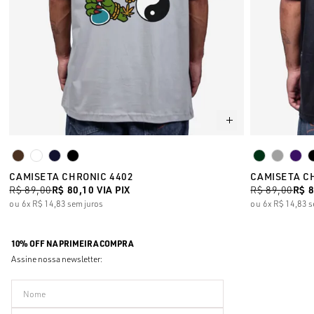
CAMISETA CHRONIC 4402
CAMISETA C
R$ 89,00
R$ 80,10
VIA PIX
R$ 89,00
R$ 
6x
R$ 14,83
sem juros
6x
R$ 14,83
s
10% OFF NA PRIMEIRA COMPRA
Assine nossa newsletter: