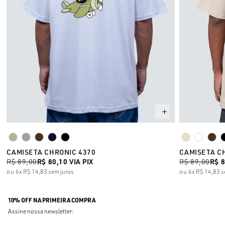
CAMISETA CHRONIC 4370
CAMISETA C
R$ 89,00
R$ 80,10
VIA PIX
R$ 89,00
R$ 
6x
R$ 14,83
sem juros
6x
R$ 14,83
s
10% OFF NA PRIMEIRA COMPRA
Assine nossa newsletter: