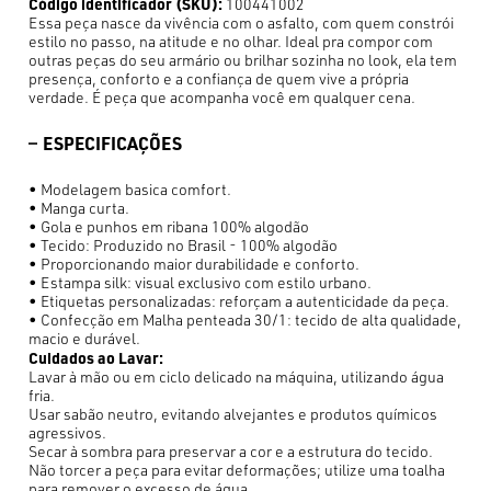
Código identificador (SKU):
100441002
Essa peça nasce da vivência com o asfalto, com quem constrói
estilo no passo, na atitude e no olhar. Ideal pra compor com
outras peças do seu armário ou brilhar sozinha no look, ela tem
presença, conforto e a confiança de quem vive a própria
verdade. É peça que acompanha você em qualquer cena.
ESPECIFICAÇÕES
• Modelagem basica comfort.
• Manga curta.
• Gola e punhos em ribana 100% algodão
• Tecido: Produzido no Brasil - 100% algodão
• Proporcionando maior durabilidade e conforto.
• Estampa silk: visual exclusivo com estilo urbano.
• Etiquetas personalizadas: reforçam a autenticidade da peça.
• Confecção em Malha penteada 30/1: tecido de alta qualidade,
macio e durável.
Cuidados ao Lavar:
Lavar à mão ou em ciclo delicado na máquina, utilizando água
fria.
Usar sabão neutro, evitando alvejantes e produtos químicos
agressivos.
Secar à sombra para preservar a cor e a estrutura do tecido.
Não torcer a peça para evitar deformações; utilize uma toalha
para remover o excesso de água.