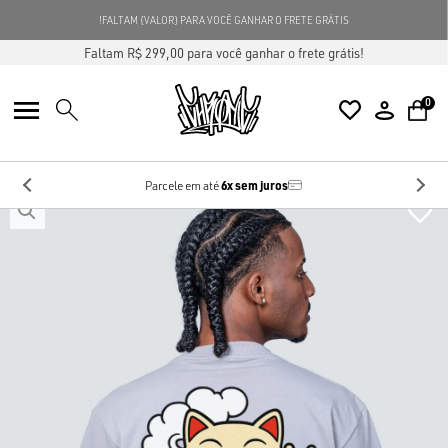
GANHE 5% OFF
NA SUA PRIMEIRA COMPRA
USE O CUPOM
NG5
Faltam R$ 299,00 para você ganhar o frete grátis!
0
6x sem juros
Parcele em até