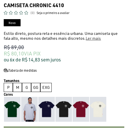
CAMISETA CHRONIC 4410
(0)
Seja o primeiro a avaliar
Novo
Estilo direto, postura reta e essência urbana. Uma camiseta que
fala alto, mesmo nos detalhes mais discretos.
Ler mais
R$ 89,00
R$ 80,10
VIA PIX
6x
R$ 14,83
sem juros
Tabela de medidas
P
M
G
GG
EXG