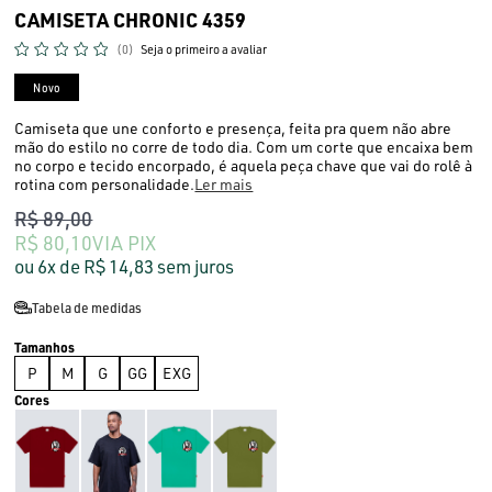
CAMISETA CHRONIC 4359
(0)
Seja o primeiro a avaliar
Novo
Camiseta que une conforto e presença, feita pra quem não abre
mão do estilo no corre de todo dia. Com um corte que encaixa bem
no corpo e tecido encorpado, é aquela peça chave que vai do rolê à
rotina com personalidade.
Ler mais
R$ 89,00
R$ 80,10
VIA PIX
6x
R$ 14,83
sem juros
Tabela de medidas
P
M
G
GG
EXG