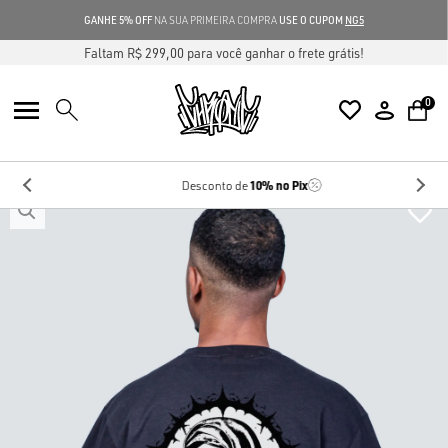
GANHE 5% OFF
NA SUA PRIMEIRA COMPRA
USE O CUPOM
NG5
Faltam R$ 299,00 para você ganhar o frete grátis!
0
10%
no Pix
Desconto de