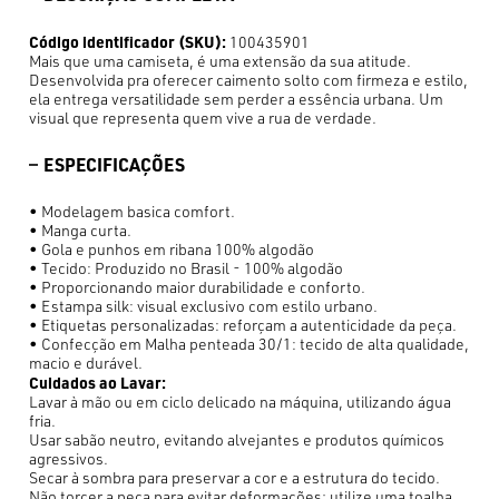
Código identificador (SKU):
100435901
Mais que uma camiseta, é uma extensão da sua atitude.
Desenvolvida pra oferecer caimento solto com firmeza e estilo,
ela entrega versatilidade sem perder a essência urbana. Um
visual que representa quem vive a rua de verdade.
ESPECIFICAÇÕES
• Modelagem basica comfort.
• Manga curta.
• Gola e punhos em ribana 100% algodão
• Tecido: Produzido no Brasil - 100% algodão
• Proporcionando maior durabilidade e conforto.
• Estampa silk: visual exclusivo com estilo urbano.
• Etiquetas personalizadas: reforçam a autenticidade da peça.
• Confecção em Malha penteada 30/1: tecido de alta qualidade,
macio e durável.
Cuidados ao Lavar:
Lavar à mão ou em ciclo delicado na máquina, utilizando água
fria.
Usar sabão neutro, evitando alvejantes e produtos químicos
agressivos.
Secar à sombra para preservar a cor e a estrutura do tecido.
Não torcer a peça para evitar deformações; utilize uma toalha