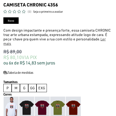
CAMISETA CHRONIC 4356
(0)
Seja o primeiro a avaliar
Novo
Com design impactante e presença forte, essa camiseta CHRONIC
traz arte urbana estampada, expressando atitude logo de cara. É
peça-chave pra quem vive a rua com estilo e personalidade.
Ler
mais
R$ 89,00
R$ 80,10
VIA PIX
6x
R$ 14,83
sem juros
Tabela de medidas
P
M
G
GG
EXG