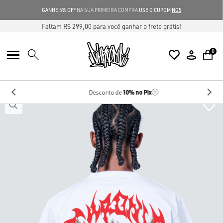
GANHE 5% OFF
NA SUA PRIMEIRA COMPRA
USE O CUPOM
NG5
Faltam R$ 299,00 para você ganhar o frete grátis!
0
10%
no Pix
Desconto de