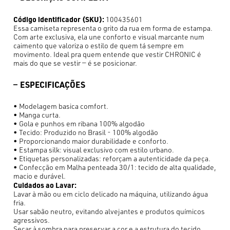
Código identificador (SKU):
100435601
Essa camiseta representa o grito da rua em forma de estampa.
Com arte exclusiva, ela une conforto e visual marcante num
caimento que valoriza o estilo de quem tá sempre em
movimento. Ideal pra quem entende que vestir CHRONIC é
mais do que se vestir — é se posicionar.
ESPECIFICAÇÕES
• Modelagem basica comfort.
• Manga curta.
• Gola e punhos em ribana 100% algodão
• Tecido: Produzido no Brasil - 100% algodão
• Proporcionando maior durabilidade e conforto.
• Estampa silk: visual exclusivo com estilo urbano.
• Etiquetas personalizadas: reforçam a autenticidade da peça.
• Confecção em Malha penteada 30/1: tecido de alta qualidade,
macio e durável.
Cuidados ao Lavar:
Lavar à mão ou em ciclo delicado na máquina, utilizando água
fria.
Usar sabão neutro, evitando alvejantes e produtos químicos
agressivos.
Secar à sombra para preservar a cor e a estrutura do tecido.