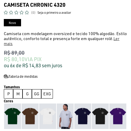
CAMISETA CHRONIC 4320
(0)
Seja o primeiro a avaliar
Novo
Camiseta com modelagem oversized e tecido 100% algodão. Estilo
autêntico, conforto total e presença forte em qualquer rolê.
Ler
mais
R$ 89,00
R$ 80,10
VIA PIX
6x
R$ 14,83
sem juros
Tabela de medidas
P
M
G
GG
EXG