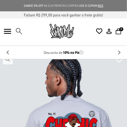
GANHE 5% OFF
NA SUA PRIMEIRA COMPRA
USE O CUPOM
NG5
Faltam R$ 299,00 para você ganhar o frete grátis!
0
10%
no Pix
Desconto de