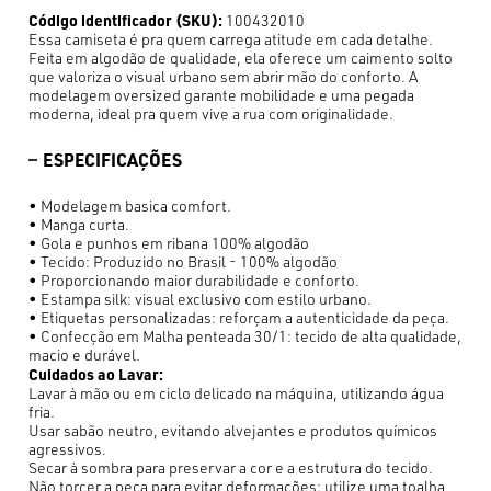
Código identificador (SKU):
100432010
Essa camiseta é pra quem carrega atitude em cada detalhe.
Feita em algodão de qualidade, ela oferece um caimento solto
que valoriza o visual urbano sem abrir mão do conforto. A
modelagem oversized garante mobilidade e uma pegada
moderna, ideal pra quem vive a rua com originalidade.
ESPECIFICAÇÕES
• Modelagem basica comfort.
• Manga curta.
• Gola e punhos em ribana 100% algodão
• Tecido: Produzido no Brasil - 100% algodão
• Proporcionando maior durabilidade e conforto.
• Estampa silk: visual exclusivo com estilo urbano.
• Etiquetas personalizadas: reforçam a autenticidade da peça.
• Confecção em Malha penteada 30/1: tecido de alta qualidade,
macio e durável.
Cuidados ao Lavar:
Lavar à mão ou em ciclo delicado na máquina, utilizando água
fria.
Usar sabão neutro, evitando alvejantes e produtos químicos
agressivos.
Secar à sombra para preservar a cor e a estrutura do tecido.
Não torcer a peça para evitar deformações; utilize uma toalha