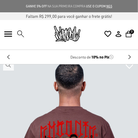
GANHE 5% OFF
NA SUA PRIMEIRA COMPRA
USE O CUPOM
NG5
Faltam R$ 299,00 para você ganhar o frete grátis!
0
10%
no Pix
Desconto de