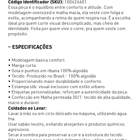
Código identificador (SKU):
100426601
Essa peça é o equilíbrio entre conforto e atitude. Com
modelagem oversized e malha macia, ela veste com folga e
estilo, acompanhando a rotina de quem respira rua. É a escolha
ideal pra quem curte visual descomplicado, mas cheio de
identidade. Feita por quem vive o corre, pra quem veste com
propósito.
ESPECIFICAÇÕES
• Modelagem basica comfort.
• Manga curta.
• Gola e punhos em ribana 100% algodão
• Tecido: Produzido no Brasil - 100% algodão
• Proporcionando maior durabilidade e conforto.
• Estampa silk: visual exclusivo com estilo urbano.
• Etiquetas personalizadas: reforçam a autenticidade da peça.
• Confecção em Malha penteada 30/1: tecido de alta qualidade,
macio e durável.
Cuidados ao Lavar:
Lavar à mão ou em ciclo delicado na máquina, utilizando água
fria.
Usar sabão neutro, evitando alvejantes e produtos químicos
agressivos.
Secar à sombra para preservar a cor e a estrutura do tecido.
Não torcer a peça para evitar deformações; utilize uma toalha