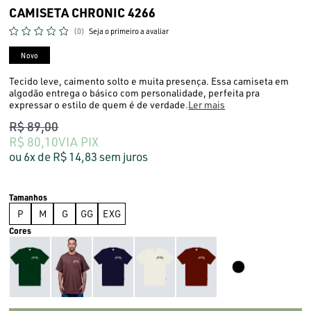
CAMISETA CHRONIC 4266
(0)
Seja o primeiro a avaliar
Novo
Tecido leve, caimento solto e muita presença. Essa camiseta em
algodão entrega o básico com personalidade, perfeita pra
expressar o estilo de quem é de verdade.
Ler mais
R$ 89,00
R$ 80,10
VIA PIX
6x
R$ 14,83
sem juros
P
M
G
GG
EXG