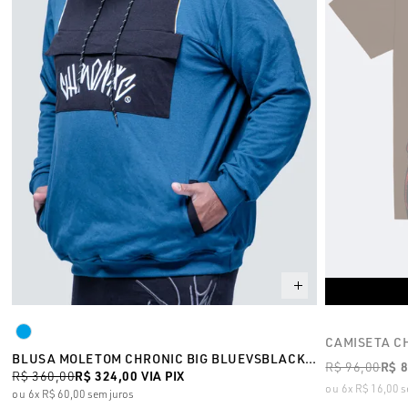
CAMISETA CH
BLUSA MOLETOM CHRONIC BIG BLUEVSBLACK 007V2
R$ 96,00
R$ 
R$ 360,00
R$ 324,00
VIA PIX
6x
R$ 16,00
s
6x
R$ 60,00
sem juros