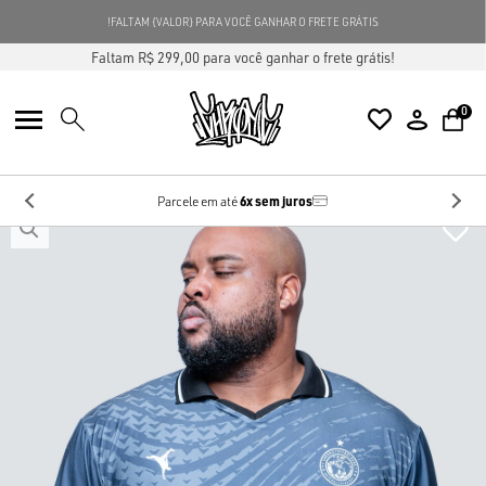
FALTAM {VALOR} PARA VOCÊ GANHAR O FRETE GRÁTIS!
Faltam R$ 299,00 para você ganhar o frete grátis!
0
6x sem juros
Parcele em até