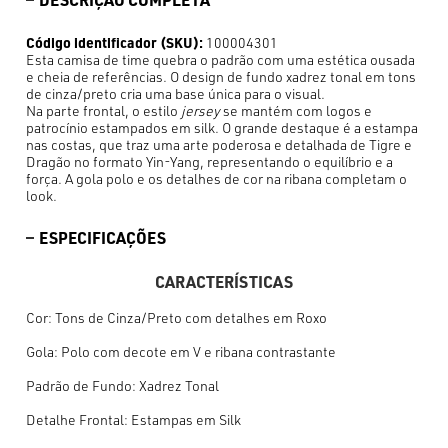
Código identificador (SKU):
100004301
Esta camisa de time quebra o padrão com uma estética ousada
e cheia de referências. O design de fundo xadrez tonal em tons
de cinza/preto cria uma base única para o visual.
Na parte frontal, o estilo
jersey
se mantém com logos e
patrocínio estampados em silk. O grande destaque é a estampa
nas costas, que traz uma arte poderosa e detalhada de Tigre e
Dragão no formato Yin-Yang, representando o equilíbrio e a
força. A gola polo e os detalhes de cor na ribana completam o
look.
ESPECIFICAÇÕES
CARACTERÍSTICAS
Cor: Tons de Cinza/Preto com detalhes em Roxo
Gola: Polo com decote em V e ribana contrastante
Padrão de Fundo: Xadrez Tonal
Detalhe Frontal: Estampas em Silk