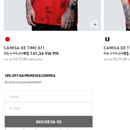
CAMISA DE TIME 071
CAMISA DE T
R$ 179,29
R$ 161,36
VIA PIX
R$ 179,29
R$
6x
R$ 29,88
sem juros
6x
R$ 29,88
s
10% OFF NA PRIMEIRA COMPRA
Assine nossa newsletter: