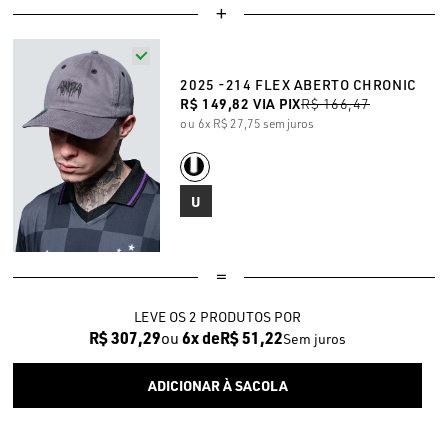
2025 -214 FLEX ABERTO CHRONIC
R$ 149,82
VIA PIX
R$ 166,47
6x
R$ 27,75
sem juros
U
LEVE OS 2 PRODUTOS
R$ 307,29
6x
R$ 51,22
Sem juros