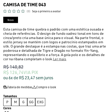
CAMISA DE TIME 043
(0)
Seja o primeiro a avaliar
Novo
Esta camisa de time quebra o padrão com uma estética ousada e
cheia de referências. O design de fundo xadrez tonal em tons de
cinza/preto cria uma base única para o visual. Na parte frontal, o
estilo jersey se mantém com logos e patrocínio estampados em
silk. O grande destaque é a estampa nas costas, que traz uma arte
poderosa e detalhada de Tigre e Dragão no formato Yin-Yang,
representando o equilíbrio e a força. A gola polo e os detalhes de
cor na ribana completam o look.
Ler mais
R$ 140,82
R$ 126,74
VIA PIX
6x
R$ 23,47
sem juros
Tabela de medidas
Compre o look
P
M
G
GG
EXG