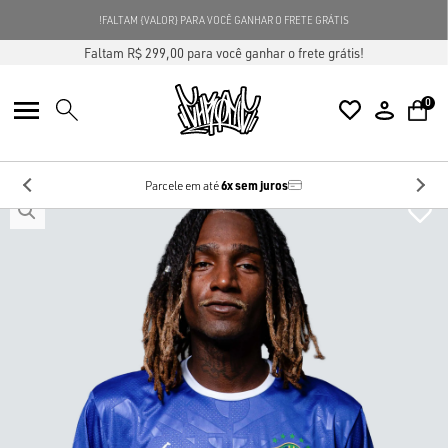
FALTAM {VALOR} PARA VOCÊ GANHAR O FRETE GRÁTIS!
Faltam R$ 299,00 para você ganhar o frete grátis!
0
6x sem juros
Parcele em até