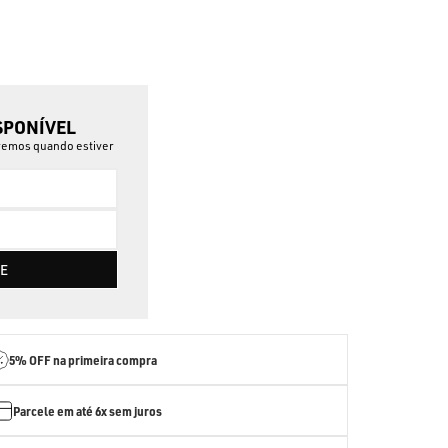
SPONÍVEL
aremos quando estiver
E
5% OFF
na primeira compra
Parcele em até
6x sem juros