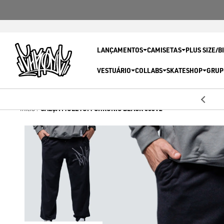
LANÇAMENTOS
CAMISETAS
PLUS SIZE/B
VESTUÁRIO
COLLABS
SKATESHOP
GRUP
5% OFF
Primeira compra com
CALÇA MOLETOM CHRONIC BLACK 003V2
Início