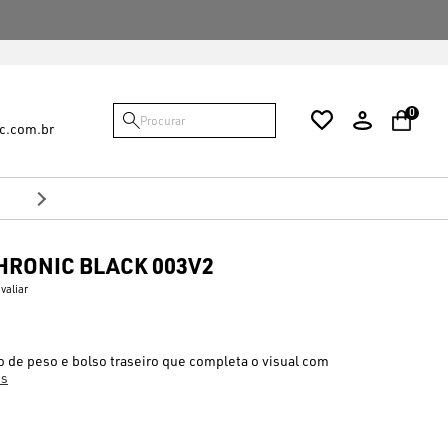
FALTAM {VALOR} PARA VOCÊ GANHAR O FRE
0
c.com.br
10%
no Pix
Desconto de
RONIC BLACK 003V2
avaliar
do de peso e bolso traseiro que completa o visual com
is