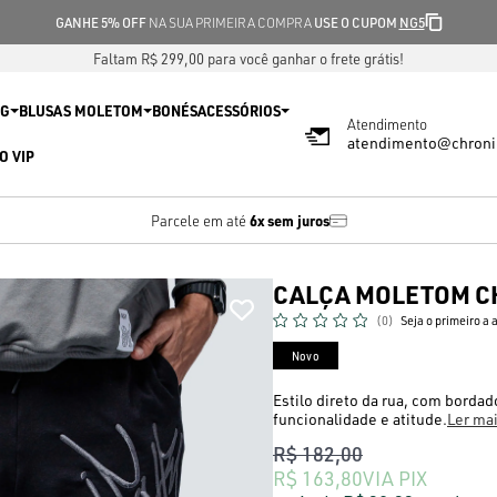
GANHE 5% OFF
NA SUA PRIMEIRA COMPRA
USE O CUPOM
NG5
Faltam R$ 299,00 para você ganhar o frete grátis!
IG
BLUSAS MOLETOM
BONÉS
ACESSÓRIOS
Atendimento
atendimento@chroni
O VIP
6x sem juros
Parcele em até
CALÇA MOLETOM CH
(0)
Seja o primeiro a 
Novo
Estilo direto da rua, com borda
funcionalidade e atitude.
Ler ma
R$ 182,00
R$ 163,80
VIA PIX