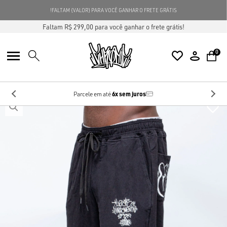
FALTAM {VALOR} PARA VOCÊ GANHAR O FRETE GRÁTIS!
Faltam R$ 299,00 para você ganhar o frete grátis!
0
6x sem juros
Parcele em até