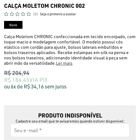
CALÇA MOLETOM CHRONIC 002
(0)
Seja o primeiro a avaliar
Novo
Calça Moletom CHRONIC confeccionada em tecido encorpado, com
toque macio e modelagem confortável. O modelo possui cós
elástico com cordão para ajuste, bolsos laterais embutidos e
bolsos traseiros aplicados. Recebe estampas em silk na perna e
nos bolsos traseiros, adicionando identidade visual à peça sem
abrir mão da versatilidade.
Ler mais
R$ 204,94
R$ 184,45
VIA PIX
6x
R$ 34,16
sem juros
PRODUTO INDISPONÍVEL
Cadastre seu email que te avisaremos quando estiver disponível: