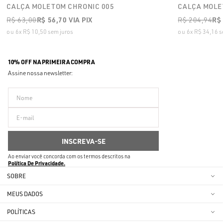
CALÇA MOLETOM CHRONIC 005
CALÇA MOLE
R$ 63,00
R$ 56,70
VIA PIX
R$ 204,94
R$
6x
R$ 10,50
sem juros
6x
R$ 34,16
s
10% OFF NA PRIMEIRA COMPRA
Assine nossa newsletter:
Ao enviar você concorda com os termos descritos na
Política De Privacidade
SOBRE
MEUS DADOS
POLÍTICAS