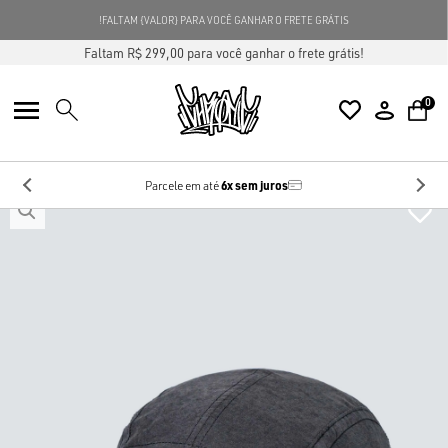
FALTAM {VALOR} PARA VOCÊ GANHAR O FRETE GRÁTIS!
Faltam R$ 299,00 para você ganhar o frete grátis!
0
6x sem juros
Parcele em até