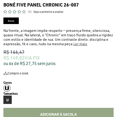
BONÉ FIVE PANEL CHRONIC 26-007
(0)
Seja o primeiro a avaliar
Novo
Na frente, a imagem impõe respeito — presença firme, silenciosa,
quase ritual. Na lateral, o “Chronic” em traço fluido quebra a rigidez
com estilo e identidade de rua. Um contraste direto: disciplina e
expressão, fé e caos, tudo na mesma peça.
Ler mais
R$ 166,47
R$ 149,82
VIA PIX
6x
R$ 27,75
sem juros
Compre o look
U
ADICIONAR À SACOLA