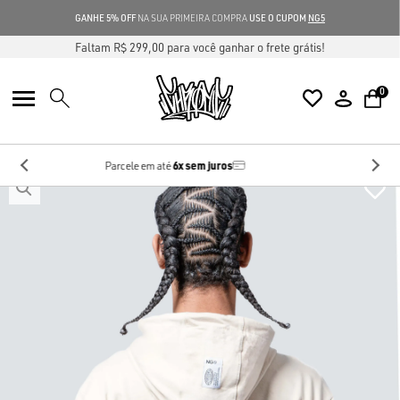
GANHE 5% OFF
NA SUA PRIMEIRA COMPRA
USE O CUPOM
NG5
Faltam R$ 299,00 para você ganhar o frete grátis!
0
10%
no Pix
Desconto de