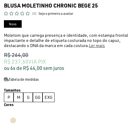
BLUSA MOLETINHO CHRONIC BEGE 25
(0)
Seja o primeiro a avaliar
Novo
Moletom que carrega presença e identidade, com estampa frontal
impactante e detalhe de etiqueta costurada no topo do capuz,
destacando o DNA da marca em cada costura.
Ler mais
R$ 264,00
R$ 237,60
VIA PIX
6x
R$ 44,00
sem juros
Tabela de medidas
P
M
G
GG
EXG