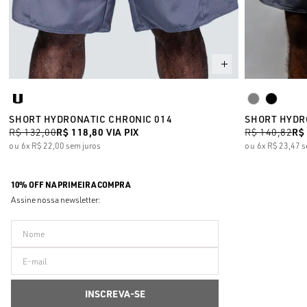
SHORT HYDRONATIC CHRONIC 014
SHORT HYDR
R$ 132,00
R$ 118,80
VIA PIX
R$ 140,82
R$
6x
R$ 22,00
sem juros
6x
R$ 23,47
s
10% OFF NA PRIMEIRA COMPRA
Assine nossa newsletter: