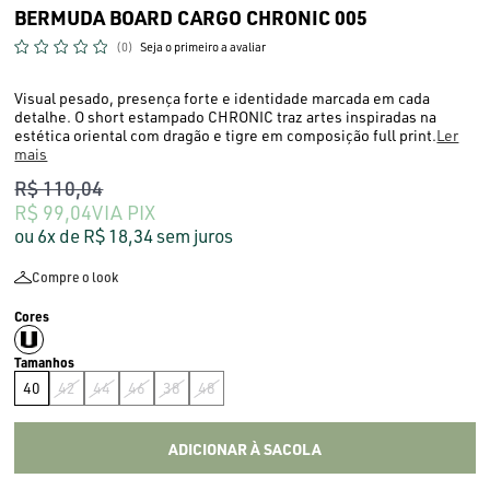
BERMUDA BOARD CARGO CHRONIC 005
(0)
Seja o primeiro a avaliar
Visual pesado, presença forte e identidade marcada em cada
detalhe. O short estampado CHRONIC traz artes inspiradas na
estética oriental com dragão e tigre em composição full print.
Ler
mais
R$ 110,04
R$ 99,04
VIA PIX
6x
R$ 18,34
sem juros
Compre o look
40
42
44
46
38
48
ADICIONAR À SACOLA