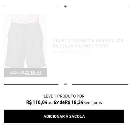
SHORT HYDRONATIC CHRONIC 020
R$ 126,74
VIA PIX
R$ 140,82
6x
R$ 23,47
sem juros
AVISE-ME
ESGOTOU
LEVE 1 PRODUTO
R$ 110,04
6x
R$ 18,34
Sem juros