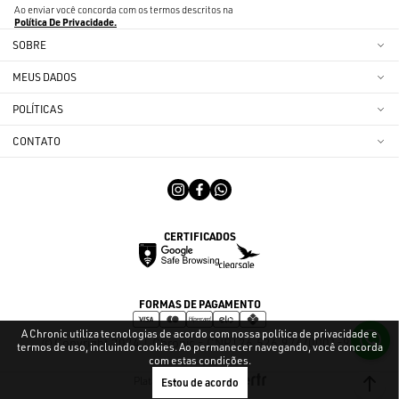
Ao enviar você concorda com os termos descritos na
Política De Privacidade
SOBRE
MEUS DADOS
POLÍTICAS
CONTATO
CERTIFICADOS
FORMAS DE PAGAMENTO
A Chronic utiliza tecnologias de acordo com nossa política de privacidade e
© Copyright 2024 | Chronic - CNPJ 26.526.976/0001-96
termos de uso, incluindo cookies. Ao permanecer navegando, você concorda
com estas condições.
Plataforma
Estou de acordo